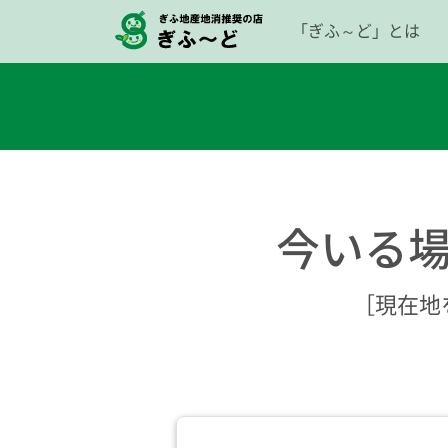
「ぎふ～ど」とは
今いる
［現在地