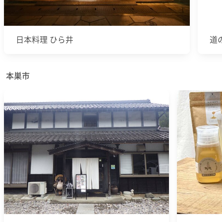
日本料理 ひら井
道
本巣市