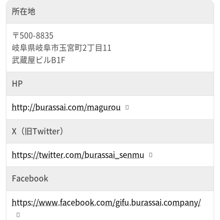
所在地
〒500-8835
岐阜県岐阜市玉宮町2丁目11
武蔵屋ビルB1F
HP
http://burassai.com/magurou
X（旧Twitter）
https://twitter.com/burassai_senmu
Facebook
https://www.facebook.com/gifu.burassai.company/