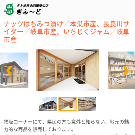
つくる
ナッツはちみつ漬け／本巣市産、長良川サ
イダー／岐阜市産、いちじくジャム／岐阜
市産
物販コーナーにて、県民の方も意外と知らない、地元の魅
力的な商品を販売しております。