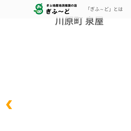
「ぎふ～ど」とは
川原町 泉屋