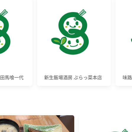
神田馬喰一代
新生飯場酒房 ぶらっ菜本店
味路