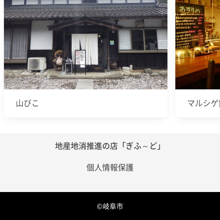
山びこ
マルシゲ
地産地消推進の店「ぎふ～ど」
個人情報保護
©岐阜市