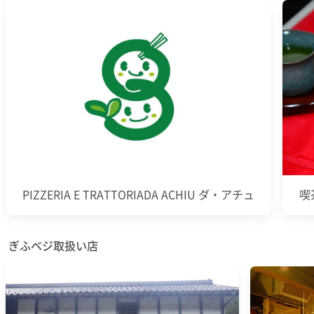
PIZZERIA E TRATTORIADA ACHIU ダ・アチュ
喫
ぎふベジ取扱い店