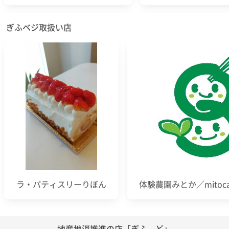
ぎふベジ取扱い店
ラ・パティスリーりぼん
体験農園みとか／mitocaf
地産地消推進の店「ぎふ～ど」