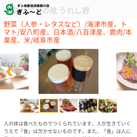
イタリアンの風 うれし野
野菜（人参・レタスなど）/海津市産、ト
マト/安八町産、日本酒/八百津産、鹿肉/本
巣産、米/岐阜市産
人の体は食べたものでつくられています。人が生きていく
うえで「食」は欠かせないものです。また、「食」は人に