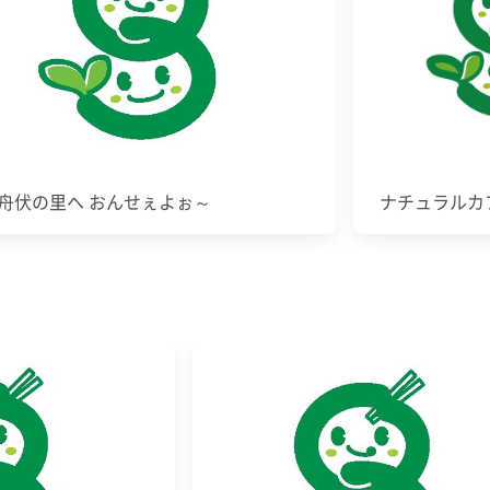
舟伏の里へ おんせぇよぉ～
ナチュラルカ