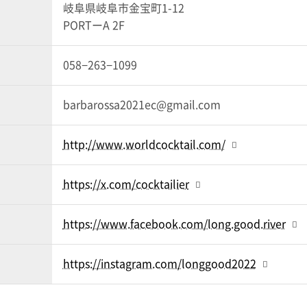
岐阜県岐阜市金宝町1-12
PORTーA 2F
058−263−1099
barbarossa2021ec@gmail.com
http://www.worldcocktail.com/
https://x.com/cocktailier
https://www.facebook.com/long.good.river
https://instagram.com/longgood2022