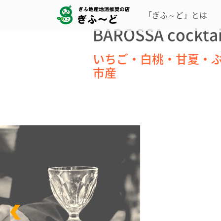
「ぎふ～ど」とは
BAROSSA cocktai
いちご・白桃・甘夏・ぶ
市産