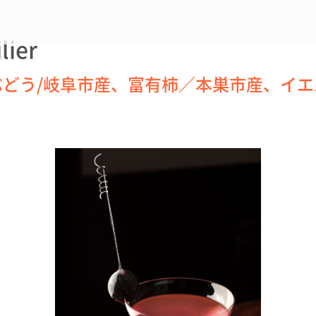
lier
どう/岐阜市産、富有柿／本巣市産、イエ