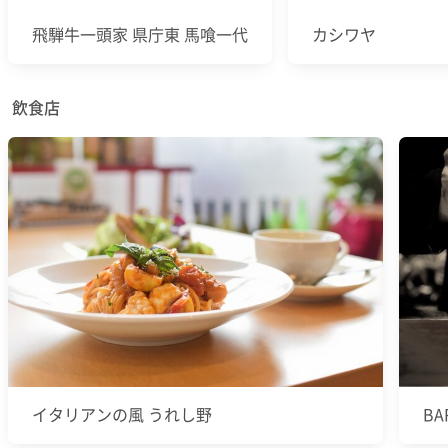
飛騨牛一頭家 県庁東 馬喰一代
カシワヤ
飲食店
イタリアンの風 うれし野
BAR