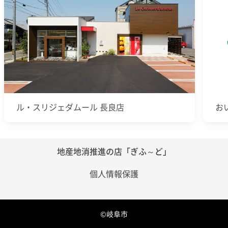
ル・スリジェダムール 長良店
お
地産地消推進の店「ぎふ～ど」
個人情報保護
©岐阜市