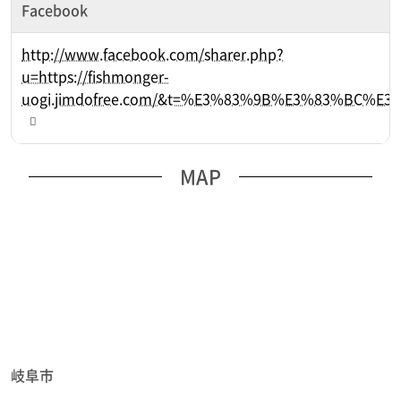
Facebook
http://www.facebook.com/sharer.php?
u=https://fishmonger-
uogi.jimdofree.com/&t=%E3%83%9B%E3%83%BC%E3
MAP
岐阜市