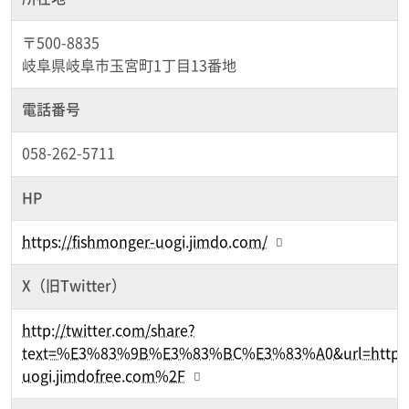
〒500-8835
岐阜県岐阜市玉宮町1丁目13番地
電話番号
058-262-5711
HP
https://fishmonger-uogi.jimdo.com/
X（旧Twitter）
http://twitter.com/share?
text=%E3%83%9B%E3%83%BC%E3%83%A0&url=https
uogi.jimdofree.com%2F