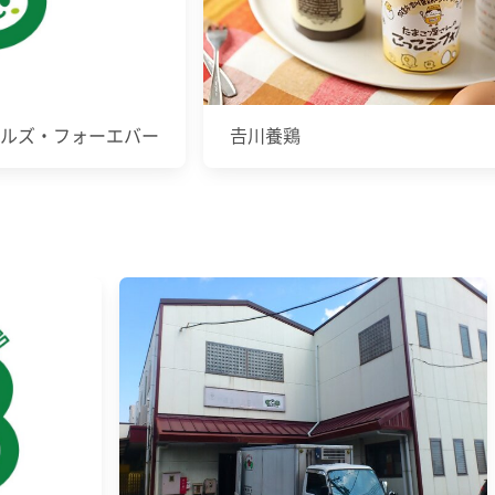
ルズ・フォーエバー
𠮷川養鶏