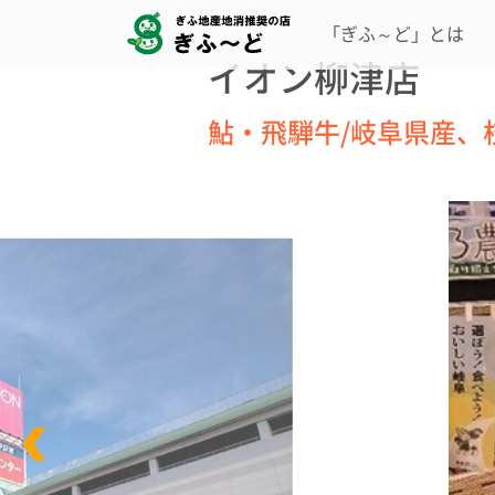
「ぎふ～ど」とは
イオン柳津店
鮎・飛騨牛/岐阜県産、