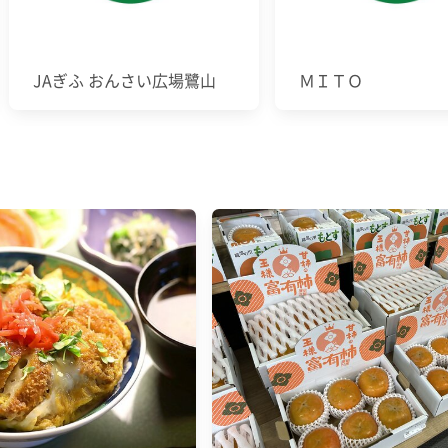
JAぎふ おんさい広場鷺山
ＭＩＴＯ