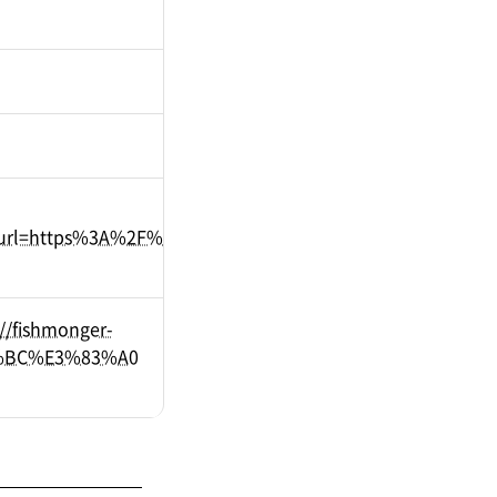
=https%3A%2F%2Ffishmonger-
//fishmonger-
3%BC%E3%83%A0