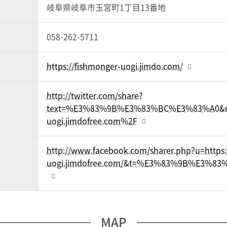
岐阜県岐阜市玉宮町1丁目13番地
058-262-5711
https://fishmonger-uogi.jimdo.com/
http://twitter.com/share?
text=%E3%83%9B%E3%83%BC%E3%83%A0&url
uogi.jimdofree.com%2F
http://www.facebook.com/sharer.php?u=https:
uogi.jimdofree.com/&t=%E3%83%9B%E3%8
MAP