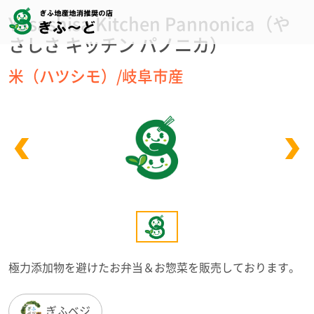
Yasashisa Kitchen Pannonica（や
さしさ キッチン パノニカ）
米（ハツシモ）/岐阜市産
極力添加物を避けたお弁当＆お惣菜を販売しております。
ぎふベジ