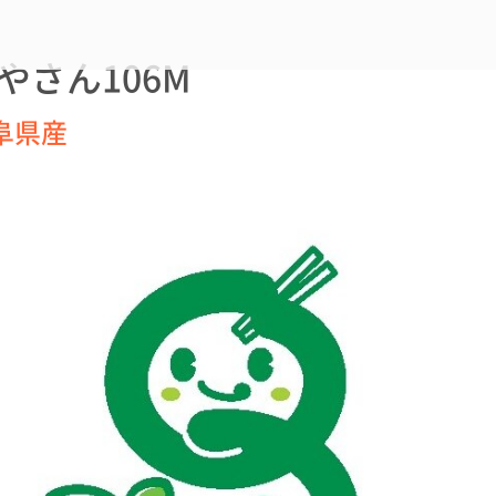
さん106M
阜県産