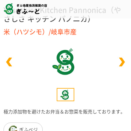
Yasashisa Kitchen Pannonica（や
さしさ キッチン パノニカ）
米（ハツシモ）/岐阜市産
極力添加物を避けたお弁当＆お惣菜を販売しております。
ぎふベジ