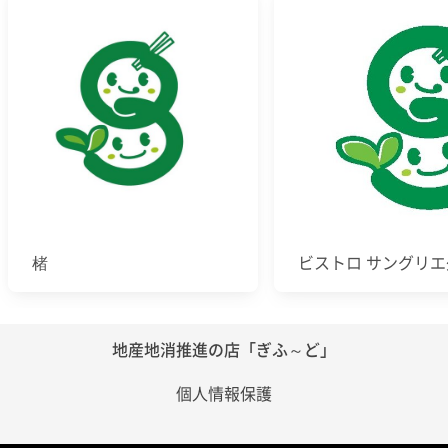
楮
ビストロ サングリエ
地産地消推進の店「ぎふ～ど」
個人情報保護