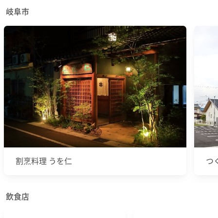
岐阜市
割烹料理 うを仁
つ
飲食店