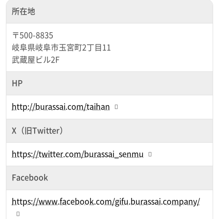
所在地
〒500-8835
岐阜県岐阜市玉宮町2丁目11
武蔵屋ビル2F
HP
http://burassai.com/taihan
X（旧Twitter）
https://twitter.com/burassai_senmu
Facebook
https://www.facebook.com/gifu.burassai.company/