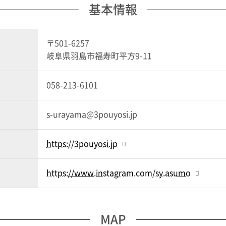
基本情報
〒501-6257
岐阜県羽島市福寿町平方9-11
058-213-6101
s-urayama@3pouyosi.jp
https://3pouyosi.jp
https://www.instagram.com/sy.asumo
MAP