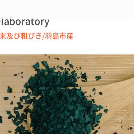
boratory
粉末及び粗びき/羽島市産