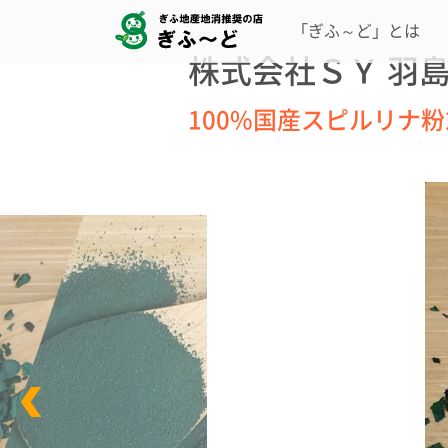
「ぎふ～ど」とは
株式会社ＳＹ 羽島la
100%国産スピルリナ