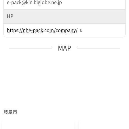
e-pack@kin.biglobe.ne.jp
HP
https://nhe-pack.com/company/
MAP
岐阜市