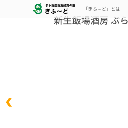
「ぎふ～ど」とは
新生飯場酒房 ぶ