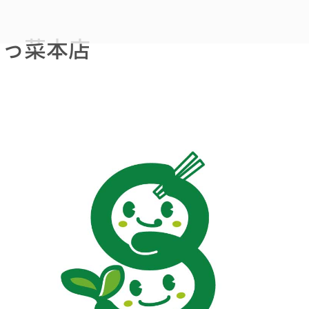
らっ菜本店