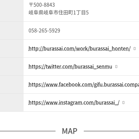
〒500-8843
岐阜県岐阜市住田町1丁目5
058-265-5929
http://burassai.com/work/burassai_honten/
https://twitter.com/burassai_senmu
https://www.facebook.com/gifu.burassai.comp
https://www.instagram.com/burassai_/
MAP