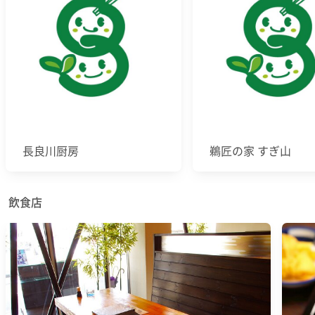
長良川厨房
鵜匠の家 すぎ山
飲食店