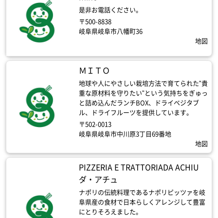
是非お電話ください。
〒500-8838
岐阜県岐阜市八幡町36
地図
ＭＩＴＯ
地球や人にやさしい栽培方法で育てられた"貴
重な原材料を守りたい"という気持ちをぎゅっ
と詰め込んだランチBOX、ドライベジタブ
ル、ドライフルーツを提供しています。
〒502-0013
岐阜県岐阜市中川原3丁目69番地
地図
PIZZERIA E TRATTORIADA ACHIU
ダ・アチュ
ナポリの伝統料理であるナポリピッツァを岐
阜県産の食材で日本らしくアレンジして豊富
にとりそろえました。