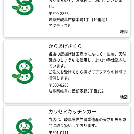
おりますので、お気軽にご利用くださいま
せ。
〒500-8856
岐阜県岐阜市橋本町1丁目10番地1
アクティブG
地図
からあげさくら
当店の唐揚げは国産のにんにく・生姜、天然
醸造のしょうゆを使用し、1つ1つ手仕込みし
ています。
ご注文を受けてから揚げてアツアツの状態で
提供します。
〒500-8268
岐阜県岐阜市茜部菱野3丁目152
地図
カワセミキッチンカー
当店は、岐阜県世界農業遺産の天然川魚を専
門に取り扱いしております。
〒501-0111