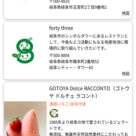
〒500-8835
岐阜県岐阜市玉宮町2丁目9番地1
地図
forty three
岐阜市のシンボルタワーにあるレストランと
して、今後もエコ活動にもなる地産地消に積
極的に取り組んでいきたいです。
〒500-8856
岐阜県岐阜市橋本町2番地52
岐阜シティー・タワー43
地図
GOTOYA Dolce RACCONTO（ゴトウ
ヤ ドルチェ ラコント）
濃姫いちご/岐阜市産
1985年より岐阜の地で愛されているジェラー
トです。
無添加、無着色天然自然素材にこだわってお