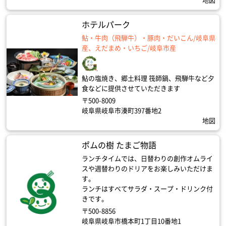
地図
ホテルパーク
鮎・牛肉（飛騨牛）・豚肉・だいこん/岐阜県
産、えだまめ・いちご/岐阜市産
鮎の塩焼き、郷土料理 筏師鍋、飛騨牛など夕
食などに提供させていただきます
〒500-8009
岐阜県岐阜市湊町397番地2
地図
ポムの樹 たまご物語
ランチタイムでは、日替わりの創作オムライ
スや週替わりのドリアをお楽しみいただけま
す。
ランチはすべてサラダ・スープ・ドリンク付
きです。
〒500-8856
岐阜県岐阜市橋本町1丁目10番地1