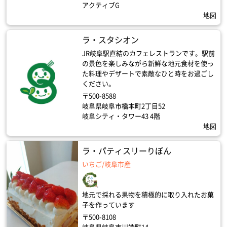
アクティブG
地図
ラ・スタシオン
JR岐阜駅直結のカフェレストランです。駅前
の景色を楽しみながら新鮮な地元食材を使っ
た料理やデザートで素敵なひと時をお過ごし
ください。
〒500-8588
岐阜県岐阜市橋本町2丁目52
岐阜シティ・タワー43 4階
地図
ラ・パティスリーりぼん
いちご/岐阜市産
地元で採れる果物を積極的に取り入れたお菓
子を作っています
〒500-8108