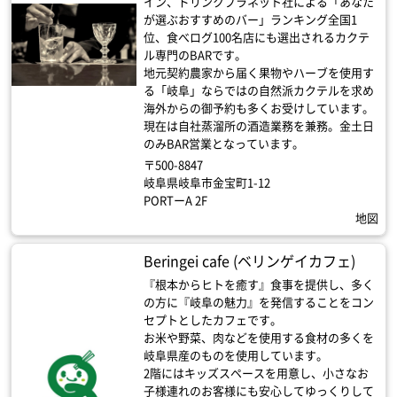
イン、ドリンクプラネット社による「あなた
が選ぶおすすめのバー」ランキング全国1
位、食べログ100名店にも選出されるカクテ
ル専門のBARです。
地元契約農家から届く果物やハーブを使用す
る「岐阜」ならではの自然派カクテルを求め
海外からの御予約も多くお受けしています。
現在は自社蒸溜所の酒造業務を兼務。金土日
のみBAR営業となっています。
〒500-8847
岐阜県岐阜市金宝町1-12
PORTーA 2F
地図
Beringei cafe (ベリンゲイカフェ)
『根本からヒトを癒す』食事を提供し、多く
の方に『岐阜の魅力』を発信することをコン
セプトとしたカフェです。
お米や野菜、肉などを使用する食材の多くを
岐阜県産のものを使用しています。
2階にはキッズスペースを用意し、小さなお
子様連れのお客様にも安心してゆっくりして