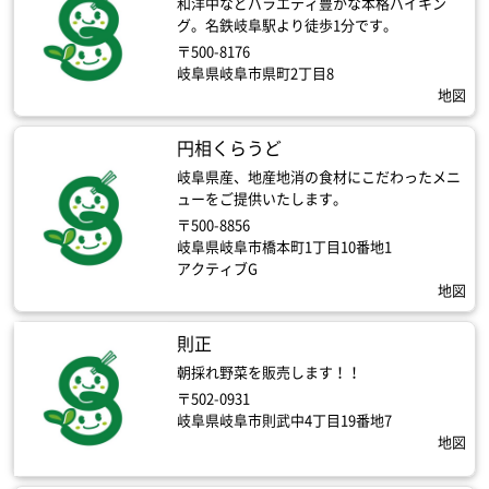
和洋中などバラエティ豊かな本格バイキン
グ。名鉄岐阜駅より徒歩1分です。
〒500-8176
岐阜県岐阜市県町2丁目8
地図
円相くらうど
岐阜県産、地産地消の食材にこだわったメニ
ューをご提供いたします。
〒500-8856
岐阜県岐阜市橋本町1丁目10番地1
アクティブG
地図
則正
朝採れ野菜を販売します！！
〒502-0931
岐阜県岐阜市則武中4丁目19番地7
地図