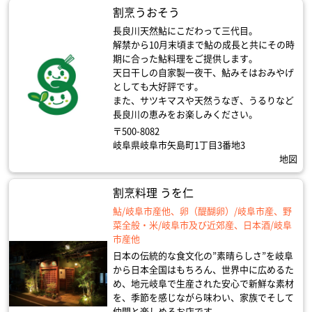
割烹うおそう
長良川天然鮎にこだわって三代目。
解禁から10月末頃まで鮎の成長と共にその時
期に合った鮎料理をご提供します。
天日干しの自家製一夜干、鮎みそはおみやげ
としても大好評です。
また、サツキマスや天然うなぎ、うるりなど
長良川の恵みをお楽しみください。
〒500-8082
岐阜県岐阜市矢島町1丁目3番地3
地図
割烹料理 うを仁
鮎/岐阜市産他、卵（醍醐卵）/岐阜市産、野
菜全般・米/岐阜市及び近郊産、日本酒/岐阜
市産他
日本の伝統的な食文化の”素晴らしさ”を岐阜
から日本全国はもちろん、世界中に広めるた
め、地元岐阜で生産された安心で新鮮な素材
を、季節を感じながら味わい、家族でそして
仲間と楽しめるお店です。