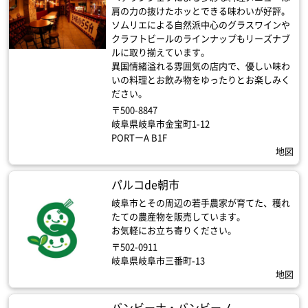
肩の力の抜けたホッとできる味わいが好評。
ソムリエによる自然派中心のグラスワインや
クラフトビールのラインナップもリーズナブ
ルに取り揃えています。
異国情緒溢れる雰囲気の店内で、優しい味わ
いの料理とお飲み物をゆったりとお楽しみく
ださい。
〒500-8847
岐阜県岐阜市金宝町1-12
PORTーA B1F
地図
パルコde朝市
岐阜市とその周辺の若手農家が育てた、穫れ
たての農産物を販売しています。
お気軽にお立ち寄りください。
〒502-0911
岐阜県岐阜市三番町-13
地図
バンビーナ・バンビーノ