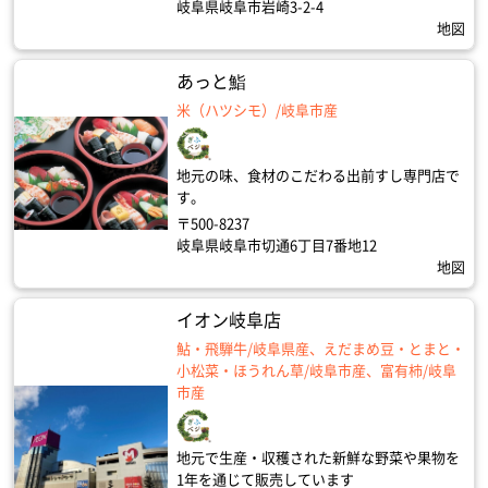
岐阜県岐阜市岩崎3-2-4
地図
あっと鮨
米（ハツシモ）/岐阜市産
地元の味、食材のこだわる出前すし専門店で
す。
〒500-8237
岐阜県岐阜市切通6丁目7番地12
地図
イオン岐阜店
鮎・飛騨牛/岐阜県産、えだまめ豆・とまと・
小松菜・ほうれん草/岐阜市産、富有柿/岐阜
市産
地元で生産・収穫された新鮮な野菜や果物を
1年を通じて販売しています