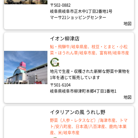
〒502-0882
岐阜県岐阜市正木中1丁目2番地1号
マーサ21ショッピングセンター
地図
イオン柳津店
鮎・飛騨牛/岐阜県産、枝豆・とまと・小松
菜・ほうれん草/岐阜市産、富有柿/岐阜市産
地元で生産・収穫された新鮮な野菜や果物を
1年を通じて販売しています
〒501-6104
岐阜県岐阜市柳津町本郷4丁目1番地1
地図
イタリアンの風 うれし野
野菜（人参・レタスなど）/海津市産、トマ
ト/安八町産、日本酒/八百津産、鹿肉/本巣
産、米/岐阜市産