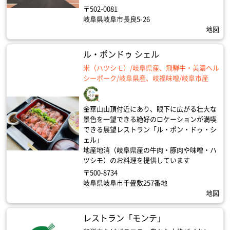
〒502-0081
岐阜県岐阜市長良5-26
地図
ル・ポンドゥ シェル
米（ハツシモ）/岐阜県産、飛騨牛・美濃ヘル
シーポーク/岐阜県産、岐福味噌/岐阜市産
金華山山頂付近にあり、眼下に広がる壮大な
景色を一望できる絶好のロケーションが満喫
できる展望レストラン「ル・ポン・ドゥ・シ
ェル」
地産地消（岐阜県産の牛肉・豚肉や味噌・ハ
ツシモ）のお料理を提供しています
〒500-8734
岐阜県岐阜市千畳敷257番地
地図
レストラン「モンテ」