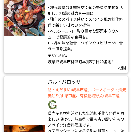
• 地元岐阜の新鮮食材：旬の野菜や果物を活
用し、地域の魅力を一皿に。
• 独自のスパイス使い：スペイン風の創作料
理で新しい味わいを提供。
• ヘルシー志向：彩り豊かな野菜中心のメニ
ューで健康的な食事を。
• 世界の味を融合：ワインやスピリッツに合
う一皿を提案。
〒501-6104
岐阜県岐阜市柳津町本郷5丁目20番地4
地図
バル・バロッサ
鮎・えだまめ/岐阜市産、ボーノポーク・清流
美どり/山県市産、有機栽培野菜/岐阜市産
県内産素材を活かした無添加手作り料理をお
楽しみ頂ける、岐阜県で最も古い歴史をもつ
スペイン洋食料理店です。
ベテランシェフによる多彩な料理メニューは