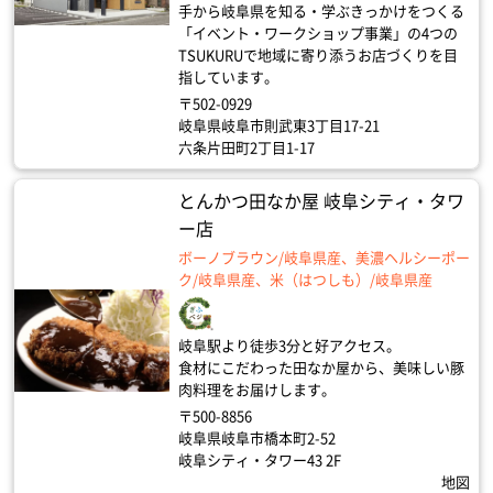
手から岐阜県を知る・学ぶきっかけをつくる
「イベント・ワークショップ事業」の4つの
TSUKURUで地域に寄り添うお店づくりを目
指しています。
〒502-0929
岐阜県岐阜市則武東3丁目17-21
六条片田町2丁目1-17
とんかつ田なか屋 岐阜シティ・タワ
ー店
ボーノブラウン/岐阜県産、美濃ヘルシーポー
ク/岐阜県産、米（はつしも）/岐阜県産
岐阜駅より徒歩3分と好アクセス。
食材にこだわった田なか屋から、美味しい豚
肉料理をお届けします。
〒500-8856
岐阜県岐阜市橋本町2-52
岐阜シティ・タワー43 2F
地図