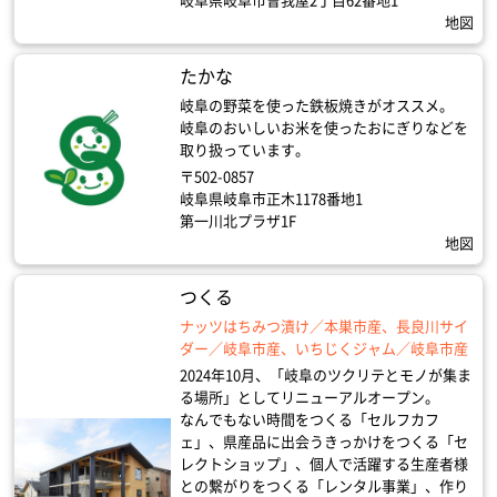
岐阜県岐阜市曽我屋2丁目62番地1
地図
たかな
岐阜の野菜を使った鉄板焼きがオススメ。
岐阜のおいしいお米を使ったおにぎりなどを
取り扱っています。
〒502-0857
岐阜県岐阜市正木1178番地1
第一川北プラザ1F
地図
つくる
ナッツはちみつ漬け／本巣市産、長良川サイ
ダー／岐阜市産、いちじくジャム／岐阜市産
2024年10月、「岐阜のツクリテとモノが集ま
る場所」としてリニューアルオープン。
なんでもない時間をつくる「セルフカフ
ェ」、県産品に出会うきっかけをつくる「セ
レクトショップ」、個人で活躍する生産者様
との繋がりをつくる「レンタル事業」、作り