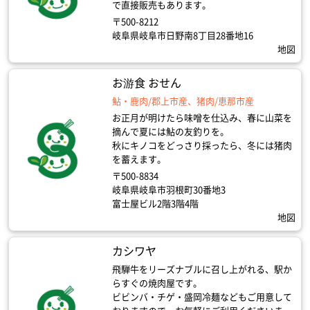
で直接販売もあります。
〒500-8212
岐阜県岐阜市日野南8丁目28番地16
地図
お游食 おせん
鮎・鹿肉/郡上市産、猪肉/恵那市産
お正月が明けたら味噌を仕込み、春に山菜を
摘んで夏には鮎の友釣りを。
秋にキノコをどっさり採ったら、冬には猪肉
を蓄えます。
〒500-8834
岐阜県岐阜市羽根町30番地3
富士屋ビル2階3階4階
地図
カシワヤ
飛騨牛をリーズナブルに召し上がれる、駅か
らすぐの焼肉屋です。
ビビンバ・チゲ・盛岡冷麺などもご用意して