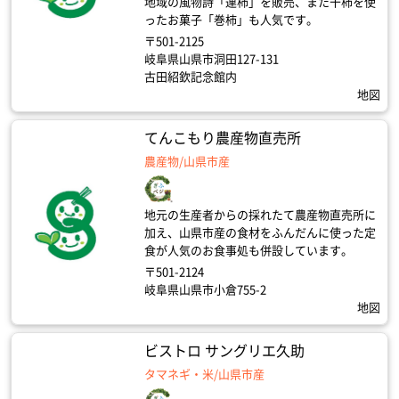
地域の風物詩「連柿」を販売、また干柿を使
ったお菓子「巻柿」も人気です。
〒501-2125
岐阜県山県市洞田127-131
古田紹欽記念館内
地図
てんこもり農産物直売所
農産物/山県市産
地元の生産者からの採れたて農産物直売所に
加え、山県市産の食材をふんだんに使った定
食が人気のお食事処も併設しています。
〒501-2124
岐阜県山県市小倉755-2
地図
ビストロ サングリエ久助
タマネギ・米/山県市産