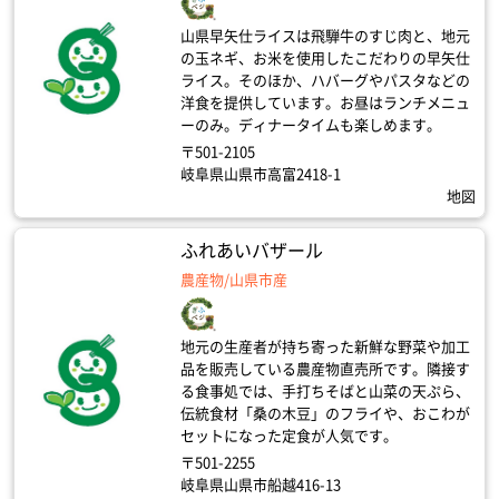
山県早矢仕ライスは飛騨牛のすじ肉と、地元
の玉ネギ、お米を使用したこだわりの早矢仕
ライス。そのほか、ハバーグやパスタなどの
洋食を提供しています。お昼はランチメニュ
ーのみ。ディナータイムも楽しめます。
〒501-2105
岐阜県山県市高富2418-1
地図
ふれあいバザール
農産物/山県市産
地元の生産者が持ち寄った新鮮な野菜や加工
品を販売している農産物直売所です。隣接す
る食事処では、手打ちそばと山菜の天ぷら、
伝統食材「桑の木豆」のフライや、おこわが
セットになった定食が人気です。
〒501-2255
岐阜県山県市船越416-13