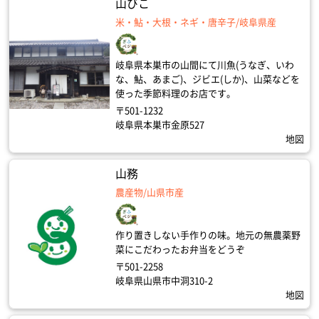
山びこ
米・鮎・大根・ネギ・唐辛子/岐阜県産
岐阜県本巣市の山間にて川魚(うなぎ、いわ
な、鮎、あまご)、ジビエ(しか)、山菜などを
使った季節料理のお店です。
〒501-1232
岐阜県本巣市金原527
地図
山務
農産物/山県市産
作り置きしない手作りの味。地元の無農薬野
菜にこだわったお弁当をどうぞ
〒501-2258
岐阜県山県市中洞310-2
地図