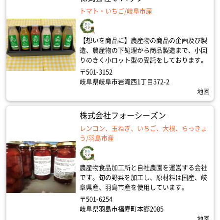
トマト・いちご/岐阜市産
【想いを商品に】農産物の商品の企画及び製
造、農産物の下処理から商品製造まで、小回
りのきく小ロット型の受託をしております。
〒501-3152
岐阜県岐阜市岩滝西1丁目372-2
地図
株式会社フォーシーズン
レンコン、玉ねぎ、いちご、大根、らっきょ
う/羽島市産
農産物食品加工所と自社農園を運営する会社
です。旬の野菜を加工し、原材料は国産、岐
阜県産、羽島市産を使用しています。
〒501-6254
岐阜県羽島市福寿町本郷2085
地図