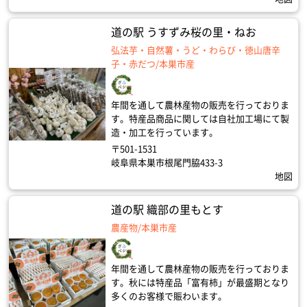
道の駅 うすずみ桜の里・ねお
弘法芋・自然薯・うど・わらび・徳山唐辛
子・赤だつ/本巣市産
年間を通して農林産物の販売を行っておりま
す。特産品商品に関しては自社加工場にて製
造・加工を行っています。
〒501-1531
岐阜県本巣市根尾門脇433-3
地図
道の駅 織部の里もとす
農産物/本巣市産
年間を通して農林産物の販売を行っておりま
す。秋には特産品「富有柿」が最盛期となり
多くのお客様で賑わいます。