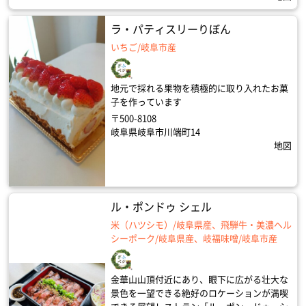
ラ・パティスリーりぼん
いちご/岐阜市産
地元で採れる果物を積極的に取り入れたお菓
子を作っています
〒500-8108
岐阜県岐阜市川端町14
地図
ル・ポンドゥ シェル
米（ハツシモ）/岐阜県産、飛騨牛・美濃ヘル
シーポーク/岐阜県産、岐福味噌/岐阜市産
金華山山頂付近にあり、眼下に広がる壮大な
景色を一望できる絶好のロケーションが満喫