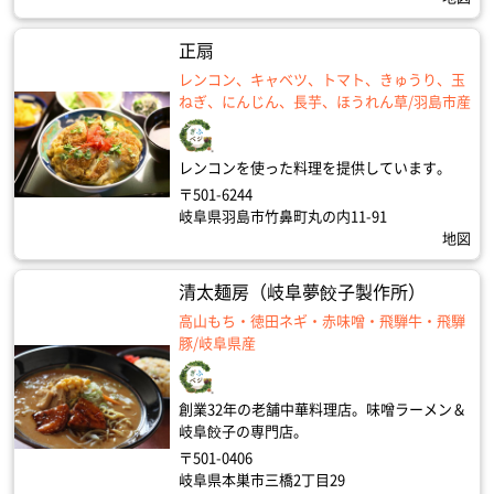
正扇
レンコン、キャベツ、トマト、きゅうり、玉
ねぎ、にんじん、長芋、ほうれん草/羽島市産
レンコンを使った料理を提供しています。
〒501-6244
岐阜県羽島市竹鼻町丸の内11-91
地図
清太麺房（岐阜夢餃子製作所）
高山もち・徳田ネギ・赤味噌・飛騨牛・飛騨
豚/岐阜県産
創業32年の老舗中華料理店。味噌ラーメン＆
岐阜餃子の専門店。
〒501-0406
岐阜県本巣市三橋2丁目29