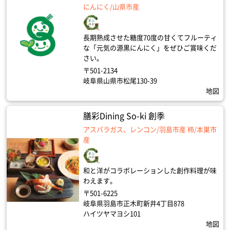
にんにく/山県市産
長期熟成させた糖度70度の甘くてフルーティ
な「元気の源黒にんにく」をぜひご賞味くだ
さい。
〒501-2134
岐阜県山県市松尾130-39
地図
膳彩Dining So-ki 創季
アスパラガス、レンコン/羽島市産 柿/本巣市
産
和と洋がコラボレーションした創作料理が味
わえます。
〒501-6225
岐阜県羽島市正木町新井4丁目878
ハイツヤマヨシ101
地図