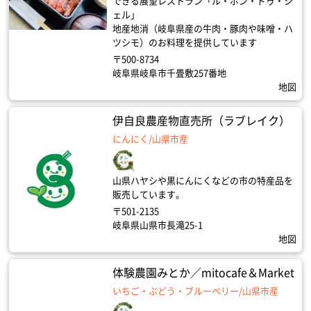
できる展望レストラン「ル・ポン・ドゥ・シ
ェル」
地産地消（岐阜県産の牛肉・豚肉や味噌・ハ
ツシモ）のお料理を提供しています
〒500-8734
岐阜県岐阜市千畳敷257番地
地図
伊自良農産物直売所（ラブレイク）
にんにく/山県市産
山県ハヤシや黒にんにくなどの市の特産品を
販売しています。
〒501-2135
岐阜県山県市長滝25-1
地図
体験農園みとか／mitocafe＆Market
いちご・ぶどう・ブルーベリー/山県市産