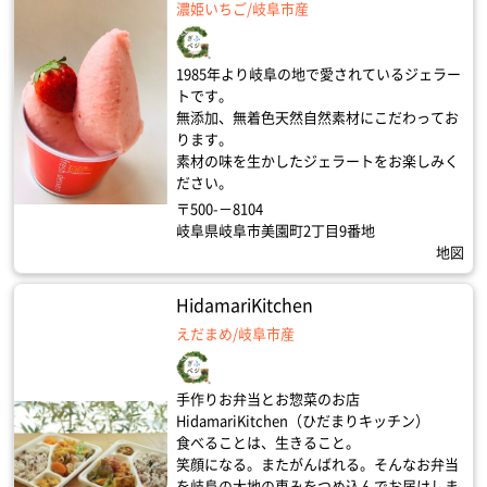
濃姫いちご/岐阜市産
1985年より岐阜の地で愛されているジェラー
トです。
無添加、無着色天然自然素材にこだわってお
ります。
素材の味を生かしたジェラートをお楽しみく
ださい。
〒500-－8104
岐阜県岐阜市美園町2丁目9番地
地図
HidamariKitchen
えだまめ/岐阜市産
手作りお弁当とお惣菜のお店
HidamariKitchen（ひだまりキッチン）
食べることは、生きること。
笑顔になる。またがんばれる。そんなお弁当
を岐阜の大地の恵みをつめ込んでお届けしま