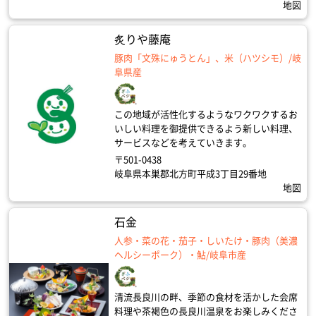
地図
炙りや藤庵
豚肉「文殊にゅうとん」、米（ハツシモ）/岐
阜県産
この地域が活性化するようなワクワクするお
いしい料理を御提供できるよう新しい料理、
サービスなどを考えていきます。
〒501-0438
岐阜県本巣郡北方町平成3丁目29番地
地図
石金
人参・菜の花・茄子・しいたけ・豚肉（美濃
ヘルシーポーク）・鮎/岐阜市産
清流長良川の畔、季節の食材を活かした会席
料理や茶褐色の長良川温泉をお楽しみくださ