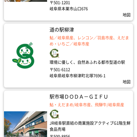
〒501-1201
岐阜県本巣市山口676
地図
道の駅柳津
鮎／岐阜県産、レンコン／羽島市産、えだま
め・いちご／岐阜市産
環境に優しく、自然あふれる都市型道の駅
〒501-6112
岐阜県岐阜市柳津町北塚7696-1
地図
駅市場ＤＯＤＡ－ＧＩＦＵ
鮎・えだまめ/岐阜市産、飛騨牛/岐阜県産
JR岐阜駅直結の商業施設アクティブG1階生鮮
食品売場
〒500-8856