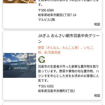
す。
〒500-8384
岐阜県岐阜市薮田1丁目7-14
マルビル1階
地図
JAぎふ おんさい朝市羽島中央グリー
ン
野菜（ぎんなん、れんこん等）、いちご、
柿、米/羽島市産
羽島市の生産者が作った新鮮な農作物を取り
扱っています。野菜や果物の旬な農作物、ハ
ツシモを中心とした米をお求めのお客様に人
気です。
〒501-6302
岐阜県羽島市舟橋町8丁目2
地図