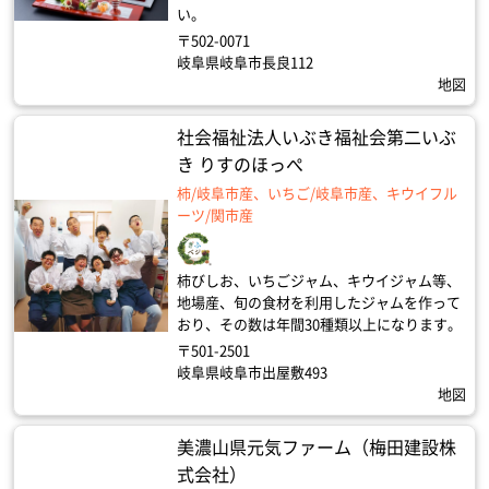
い。
〒502-0071
岐阜県岐阜市長良112
地図
社会福祉法人いぶき福祉会第二いぶ
き りすのほっぺ
柿/岐阜市産、いちご/岐阜市産、キウイフル
ーツ/関市産
柿びしお、いちごジャム、キウイジャム等、
地場産、旬の食材を利用したジャムを作って
おり、その数は年間30種類以上になります。
〒501-2501
岐阜県岐阜市出屋敷493
地図
美濃山県元気ファーム（梅田建設株
式会社）