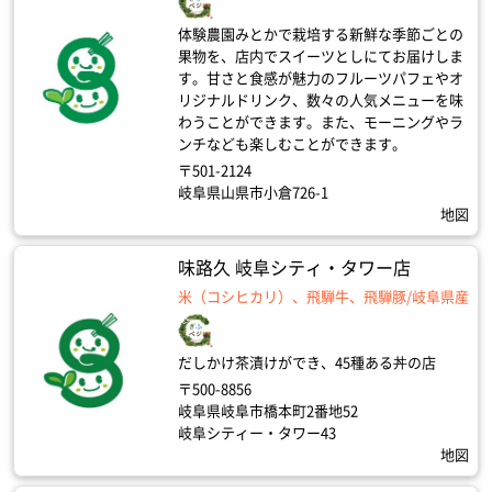
体験農園みとかで栽培する新鮮な季節ごとの
果物を、店内でスイーツとしにてお届けしま
す。甘さと食感が魅力のフルーツパフェやオ
リジナルドリンク、数々の人気メニューを味
わうことができます。また、モーニングやラ
ンチなども楽しむことができます。
〒501-2124
岐阜県山県市小倉726-1
地図
味路久 岐阜シティ・タワー店
米（コシヒカリ）、飛騨牛、飛騨豚/岐阜県産
だしかけ茶漬けができ、45種ある丼の店
〒500-8856
岐阜県岐阜市橋本町2番地52
岐阜シティー・タワー43
地図