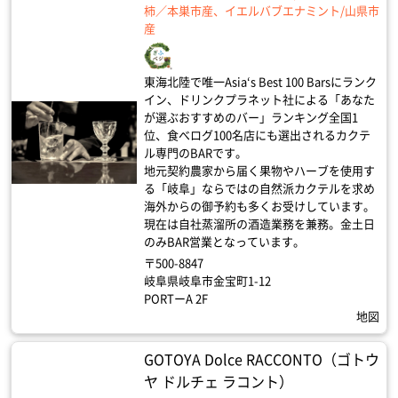
柿／本巣市産、イエルバブエナミント/山県市
産
東海北陸で唯一Asia‘s Best 100 Barsにランク
イン、ドリンクプラネット社による「あなた
が選ぶおすすめのバー」ランキング全国1
位、食べログ100名店にも選出されるカクテ
ル専門のBARです。
地元契約農家から届く果物やハーブを使用す
る「岐阜」ならではの自然派カクテルを求め
海外からの御予約も多くお受けしています。
現在は自社蒸溜所の酒造業務を兼務。金土日
のみBAR営業となっています。
〒500-8847
岐阜県岐阜市金宝町1-12
PORTーA 2F
地図
GOTOYA Dolce RACCONTO（ゴトウ
ヤ ドルチェ ラコント）