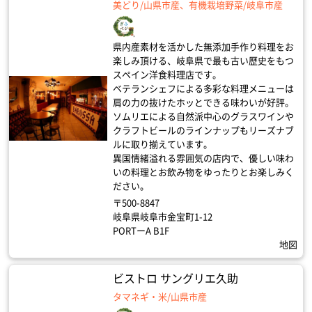
美どり/山県市産、有機栽培野菜/岐阜市産
県内産素材を活かした無添加手作り料理をお
楽しみ頂ける、岐阜県で最も古い歴史をもつ
スペイン洋食料理店です。
ベテランシェフによる多彩な料理メニューは
肩の力の抜けたホッとできる味わいが好評。
ソムリエによる自然派中心のグラスワインや
クラフトビールのラインナップもリーズナブ
ルに取り揃えています。
異国情緒溢れる雰囲気の店内で、優しい味わ
いの料理とお飲み物をゆったりとお楽しみく
ださい。
〒500-8847
岐阜県岐阜市金宝町1-12
PORTーA B1F
地図
ビストロ サングリエ久助
タマネギ・米/山県市産