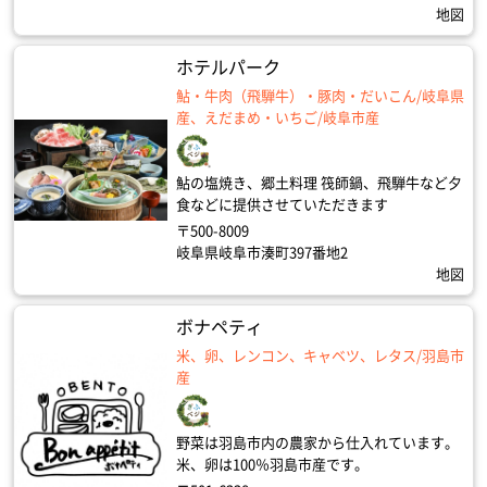
地図
ホテルパーク
鮎・牛肉（飛騨牛）・豚肉・だいこん/岐阜県
産、えだまめ・いちご/岐阜市産
鮎の塩焼き、郷土料理 筏師鍋、飛騨牛など夕
食などに提供させていただきます
〒500-8009
岐阜県岐阜市湊町397番地2
地図
ボナペティ
米、卵、レンコン、キャベツ、レタス/羽島市
産
野菜は羽島市内の農家から仕入れています。
米、卵は100％羽島市産です。