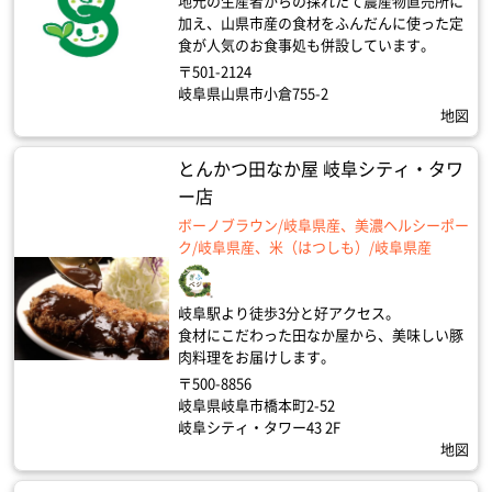
地元の生産者からの採れたて農産物直売所に
加え、山県市産の食材をふんだんに使った定
食が人気のお食事処も併設しています。
〒501-2124
岐阜県山県市小倉755-2
地図
とんかつ田なか屋 岐阜シティ・タワ
ー店
ボーノブラウン/岐阜県産、美濃ヘルシーポー
ク/岐阜県産、米（はつしも）/岐阜県産
岐阜駅より徒歩3分と好アクセス。
食材にこだわった田なか屋から、美味しい豚
肉料理をお届けします。
〒500-8856
岐阜県岐阜市橋本町2-52
岐阜シティ・タワー43 2F
地図