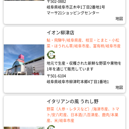
〒502-0882
岐阜県岐阜市正木中1丁目2番地1号
マーサ21ショッピングセンター
地図
イオン柳津店
鮎・飛騨牛/岐阜県産、枝豆・とまと・小松
菜・ほうれん草/岐阜市産、富有柿/岐阜市産
地元で生産・収穫された新鮮な野菜や果物を
1年を通じて販売しています
〒501-6104
岐阜県岐阜市柳津町本郷4丁目1番地1
地図
イタリアンの風 うれし野
野菜（人参・レタスなど）/海津市産、トマ
ト/安八町産、日本酒/八百津産、鹿肉/本巣
産、米/岐阜市産