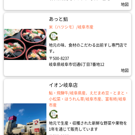
地図
あっと鮨
米（ハツシモ）/岐阜市産
地元の味、食材のこだわる出前すし専門店で
す。
〒500-8237
岐阜県岐阜市切通6丁目7番地12
地図
イオン岐阜店
鮎・飛騨牛/岐阜県産、えだまめ豆・とまと・
小松菜・ほうれん草/岐阜市産、富有柿/岐阜
市産
地元で生産・収穫された新鮮な野菜や果物を
1年を通じて販売しています