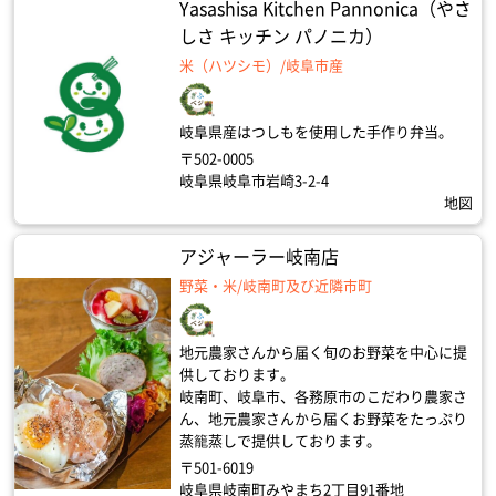
Yasashisa Kitchen Pannonica（やさ
しさ キッチン パノニカ）
米（ハツシモ）/岐阜市産
岐阜県産はつしもを使用した手作り弁当。
〒502-0005
岐阜県岐阜市岩崎3-2-4
地図
アジャーラー岐南店
野菜・米/岐南町及び近隣市町
地元農家さんから届く旬のお野菜を中心に提
供しております。
岐南町、岐阜市、各務原市のこだわり農家さ
ん、地元農家さんから届くお野菜をたっぷり
蒸籠蒸しで提供しております。
〒501-6019
岐阜県岐南町みやまち2丁目91番地