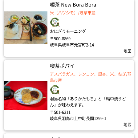
喫茶 New Bora Bora
米（ハツシモ）/岐阜市産
おにぎりモーニング
〒500-8869
岐阜県岐阜市元宮町2-14
地図
喫茶ポパイ
アスパラガス、レンコン、銀杏、米、ねぎ/羽
島市産
羽島名物「ありがたもち」と「輪中焼うど
ん」が味わえます。
〒501-6311
岐阜県羽島市上中町長間1299-1
地図