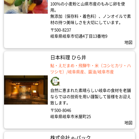
100%の小麦粉と山県市産のもみじ卵を使
用。
無添加（保存料・着色料）、ノンオイルで素
材の持つ美味しさを大切にしています。
〒500-8237
岐阜県岐阜市切通4丁目13番地9
地図
日本料理 ひら井
鮎・えだまめ・飛騨牛・米（コシヒカリ・ハ
ツシモ）/岐阜県産、醤油/岐阜市産
自然に恵まれた素晴らしい岐阜の食材を老舗
ならではの技術を用い謹製して皆様をお迎え
致します。
〒500-8046
岐阜県岐阜市米屋町25
地図
株式会社 e-パック