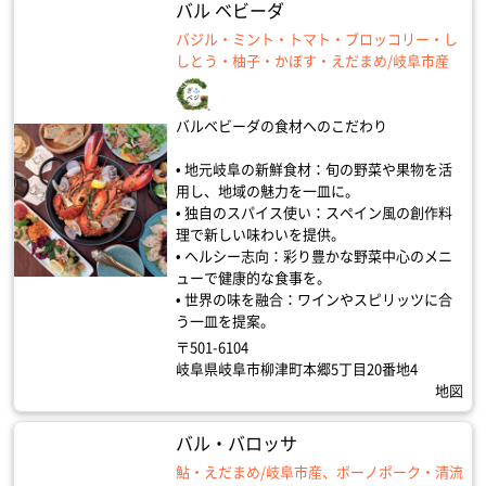
バル ベビーダ
バジル・ミント・トマト・ブロッコリー・し
しとう・柚子・かぼす・えだまめ/岐阜市産
バルベビーダの食材へのこだわり
• 地元岐阜の新鮮食材：旬の野菜や果物を活
用し、地域の魅力を一皿に。
• 独自のスパイス使い：スペイン風の創作料
理で新しい味わいを提供。
• ヘルシー志向：彩り豊かな野菜中心のメニ
ューで健康的な食事を。
• 世界の味を融合：ワインやスピリッツに合
う一皿を提案。
〒501-6104
岐阜県岐阜市柳津町本郷5丁目20番地4
地図
バル・バロッサ
鮎・えだまめ/岐阜市産、ボーノポーク・清流