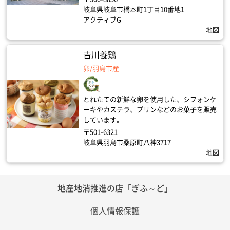
岐阜県岐阜市橋本町1丁目10番地1
アクティブG
地図
𠮷川養鶏
卵/羽島市産
とれたての新鮮な卵を使用した、シフォンケ
ーキやカステラ、プリンなどのお菓子を販売
しています。
〒501-6321
岐阜県羽島市桑原町八神3717
地図
地産地消推進の店「ぎふ～ど」
個人情報保護