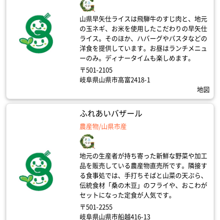
山県早矢仕ライスは飛騨牛のすじ肉と、地元
の玉ネギ、お米を使用したこだわりの早矢仕
ライス。そのほか、ハバーグやパスタなどの
洋食を提供しています。お昼はランチメニュ
ーのみ。ディナータイムも楽しめます。
〒501-2105
岐阜県山県市高富2418-1
地図
ふれあいバザール
農産物/山県市産
地元の生産者が持ち寄った新鮮な野菜や加工
品を販売している農産物直売所です。隣接す
る食事処では、手打ちそばと山菜の天ぷら、
伝統食材「桑の木豆」のフライや、おこわが
セットになった定食が人気です。
〒501-2255
岐阜県山県市船越416-13